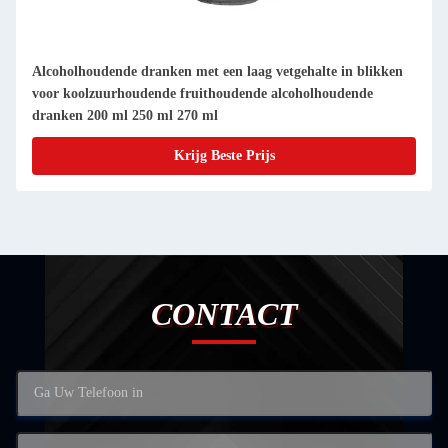
e dranken met een laag vetgehalte in blikken
Verfrissende smaak 
houdende fruithoudende alcoholhoudende
Productieproces G
l 250 ml 270 ml
Krijg Beste Prijs
CONTACT