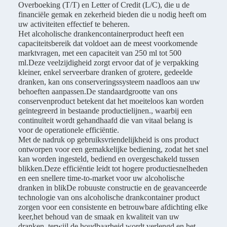
Overboeking (T/T) en Letter of Credit (L/C), die u de
financiële gemak en zekerheid bieden die u nodig heeft om
uw activiteiten effectief te beheren.
Het alcoholische drankencontainerproduct heeft een
capaciteitsbereik dat voldoet aan de meest voorkomende
marktvragen, met een capaciteit van 250 ml tot 500
ml.Deze veelzijdigheid zorgt ervoor dat of je verpakking
kleiner, enkel serveerbare dranken of grotere, gedeelde
dranken, kan ons conserveringssysteem naadloos aan uw
behoeften aanpassen.De standaardgrootte van ons
conservenproduct betekent dat het moeiteloos kan worden
geïntegreerd in bestaande productielijnen., waarbij een
continuïteit wordt gehandhaafd die van vitaal belang is
voor de operationele efficiëntie.
Met de nadruk op gebruiksvriendelijkheid is ons product
ontworpen voor een gemakkelijke bediening, zodat het snel
kan worden ingesteld, bediend en overgeschakeld tussen
blikken.Deze efficiëntie leidt tot hogere productiesnelheden
en een snellere time-to-market voor uw alcoholische
dranken in blikDe robuuste constructie en de geavanceerde
technologie van ons alcoholische drankcontainer product
zorgen voor een consistente en betrouwbare afdichting elke
keer,het behoud van de smaak en kwaliteit van uw
dranken, terwijl de houdbaarheid wordt verlengd en het