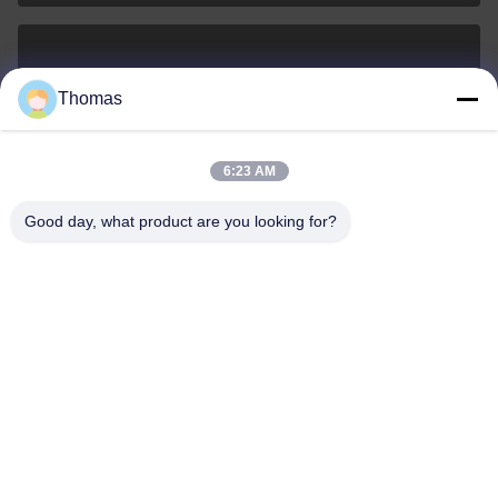
sales21@jimagroup.com
Thomas
E-mailen
6:23 AM
Good day, what product are you looking for?
0086-15921524026
Telefoon:
TECH HORSE