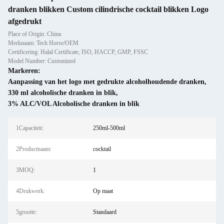
dranken blikken Custom cilindrische cocktail blikken Logo
afgedrukt
Place of Origin: China
Merknaam: Tech Horse/OEM
Certificering: Halal Certificate, ISO, HACCP, GMP, FSSC
Model Number: Customized
Markeren:
Aanpassing van het logo met gedrukte alcoholhoudende dranken
,
330 ml alcoholische dranken in blik
,
3% ALC/VOL Alcoholische dranken in blik
1Capaciteit:
250ml-500ml
2Productnaam:
cocktail
3MOQ:
1
4Drukwerk:
Op maat
5grootte:
Standaard