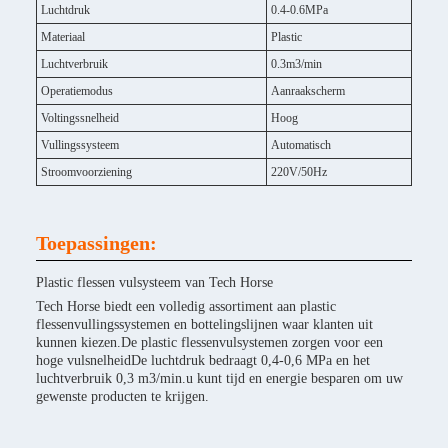
Luchtdruk
0.4-0.6MPa
Materiaal
Plastic
Luchtverbruik
0.3m3/min
Operatiemodus
Aanraakscherm
Voltingssnelheid
Hoog
Vullingssysteem
Automatisch
Stroomvoorziening
220V/50Hz
Toepassingen:
Plastic flessen vulsysteem van Tech Horse
Tech Horse biedt een volledig assortiment aan plastic
flessenvullingssystemen en bottelingslijnen waar klanten uit
kunnen kiezen.De plastic flessenvulsystemen zorgen voor een
hoge vulsnelheidDe luchtdruk bedraagt 0,4-0,6 MPa en het
luchtverbruik 0,3 m3/min.u kunt tijd en energie besparen om uw
gewenste producten te krijgen.