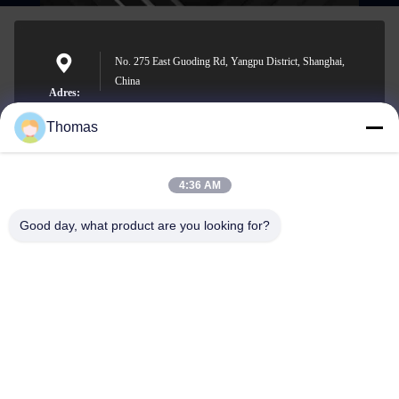
No. 275 East Guoding Rd, Yangpu District, Shanghai,
China
Adres:
Thomas
4:36 AM
sales21@jimagroup.com
E-mailen
Good day, what product are you looking for?
0086-15921524026
Telefoon: