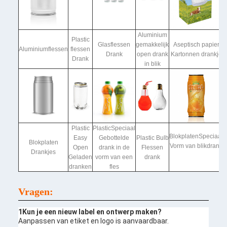
Aluminium
Plastic
Glasflessen
gemakkelijk
Aseptisch papier
Aluminiumflessen
flessen
Drank
open drank
Kartonnen drankje
Drank
in blik
Plastic
Plastic
Speciaal
Blokplaten
Speciaal
Easy
Gebottelde
Plastic Bulb
Blokplaten
Vorm van blikdrank
Open
drank in de
Flessen
Drankjes
Geladen
vorm van een
drank
dranken
fles
Vragen:
1Kun je een nieuw label en ontwerp maken?
Aanpassen van etiket en logo is aanvaardbaar.