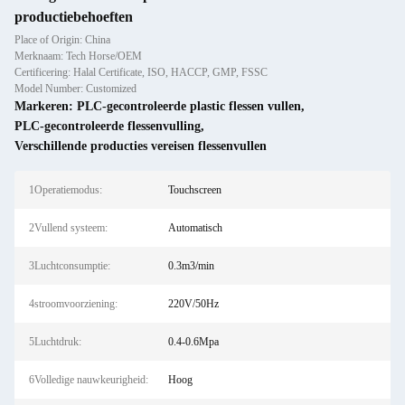
productiebehoeften
Place of Origin: China
Merknaam: Tech Horse/OEM
Certificering: Halal Certificate, ISO, HACCP, GMP, FSSC
Model Number: Customized
Markeren:
PLC-gecontroleerde plastic flessen vullen
,
PLC-gecontroleerde flessenvulling
,
Verschillende producties vereisen flessenvullen
1Operatiemodus:
Touchscreen
2Vullend systeem:
Automatisch
3Luchtconsumptie:
0.3m3/min
4stroomvoorziening:
220V/50Hz
5Luchtdruk:
0.4-0.6Mpa
6Volledige nauwkeurigheid:
Hoog