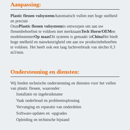
Aanpassing:
Plastic flessen vulsysteem
Automatisch vullen met hoge snelheid
en precisie
Onze
Plastic flessen vulsysteem
is ontworpen om aan uw
flessenbehoeften te voldoen met merknaam
Tech Horse/OEM
en
modelnummer
Op maat
Dit systeem is gemaakt in
China
Het biedt
hoge snelheid en nauwkeurigheid om aan uw productiebehoeften
te voldoen. Het heeft ook een laag luchtverbruik van slechts 0,3
m3/min.
Ondersteuning en diensten:
Wij bieden technische ondersteuning en diensten voor het vullen
van plastic flessen, waaronder:
Installatie en ingebruikname
Vaak onderhoud en probleemoplossing
Vervanging en reparatie van onderdelen
Software-updates en -upgrades
Opleiding en technische bijstand