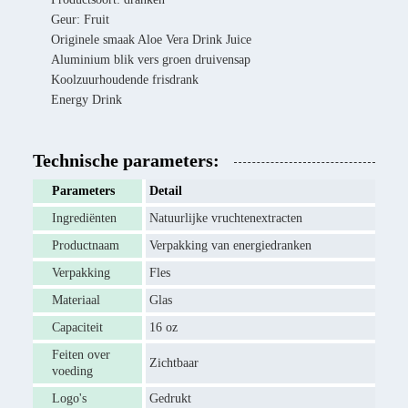
Geur: Fruit
Originele smaak Aloe Vera Drink Juice
Aluminium blik vers groen druivensap
Koolzuurhoudende frisdrank
Energy Drink
Technische parameters:
Parameters
Detail
Ingrediënten
Natuurlijke vruchtenextracten
Productnaam
Verpakking van energiedranken
Verpakking
Fles
Materiaal
Glas
Capaciteit
16 oz
Feiten over
Zichtbaar
voeding
Logo's
Gedrukt