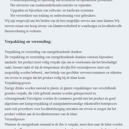
Probleemoplossing en oplossing van technische en operationele problemen.
Het uitvoeren van routineonderhoudscontroles en reparaties.
Upgraden en bijwerken van software- en hardware-systemen.
Het verstrekken van training en ondersteuning voor gebruikers.
Wij zijn toegewijd aan het bieden van de best mogelijke service aan onze klanten.Wij
streven ernaar een hoog niveau van klanttevredenheid te waarborgen en kwaliteitsvolle
dienstverlening te verlenen..
Verpakking en verzending:
Verpakking en verzending van energiehoudende dranken
De verpakking en verzending van energiehoudende dranken vereisen bijzondere
aandacht: het product moet veilig verpakt zijn om te voorkomen dat het beschadigd
raakt, besmet raakt of dat de temperatuur afwijkt.Het verzendproces moet ook
zorgvuldig worden beheerd., met behulp van geschikte vervoerscontainers en etiketten
om ervoor te zorgen dat het product veilig bij de klant komt.
Verpakkingsproces
Energy drinks worden meestal in plastic of glazen verpakkingen van verschillende
groottes verpakt, die vóór gebruik moeten worden geïnspecteerd en
schoongemaakt.Vervolgens worden de containers gevuld met het product en goed
afgesloten met krimpverpakking of manipulatiebestendige etikettenHet bottelproces
moet ook procedures voor kwaliteitsborging omvatten om ervoor te zorgen dat het
product voldoet aan de kwaliteitsnormen van de klant.
Verzendproces
Wanneer de energiedrank eenmaal in de fles is verpakt, moet deze naar de klant worden