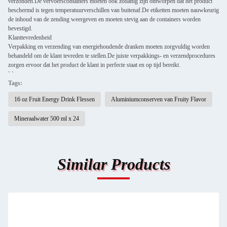
verzonden.De vervoerscontainers moeten ook zodanig zijn ontworpen dat het product
beschermd is tegen temperatuurverschillen van buitenaf.De etiketten moeten nauwkeurig
de inhoud van de zending weergeven en moeten stevig aan de containers worden
bevestigd.
Klanttevredenheid
Verpakking en verzending van energiehoudende dranken moeten zorgvuldig worden
behandeld om de klant tevreden te stellen.De juiste verpakkings- en verzendprocedures
zorgen ervoor dat het product de klant in perfecte staat en op tijd bereikt.
` `
Tags:
16 oz Fruit Energy Drink Flessen
Aluminiumconserven van Fruity Flavor
Mineraalwater 500 ml x 24
Similar Products