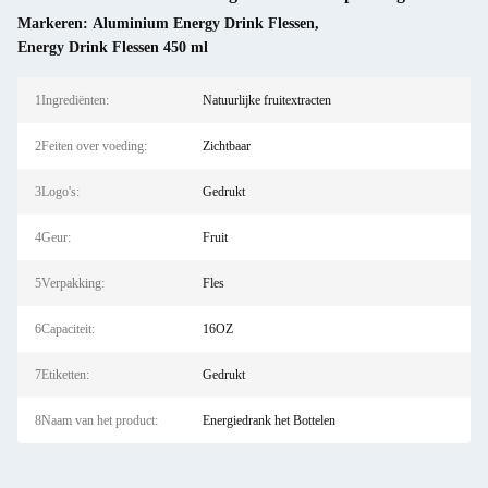
Markeren:
Aluminium Energy Drink Flessen
,
Energy Drink Flessen 450 ml
1Ingrediënten:
Natuurlijke fruitextracten
2Feiten over voeding:
Zichtbaar
3Logo's:
Gedrukt
4Geur:
Fruit
5Verpakking:
Fles
6Capaciteit:
16OZ
7Etiketten:
Gedrukt
8Naam van het product:
Energiedrank het Bottelen