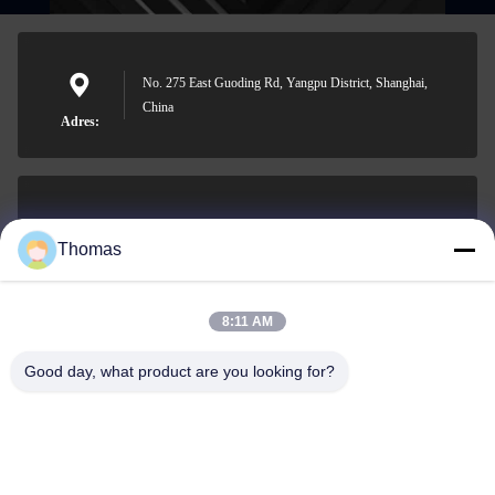
No. 275 East Guoding Rd, Yangpu District, Shanghai,
China
Adres:
sales21@jimagroup.com
Thomas
E-mailen
8:11 AM
Good day, what product are you looking for?
0086-15921524026
Telefoon: