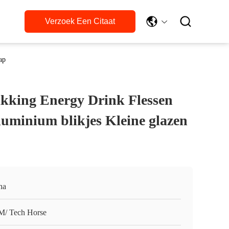

Verzoek Een Citaat
ap
akking Energy Drink Flessen
luminium blikjes Kleine glazen
na
/ Tech Horse