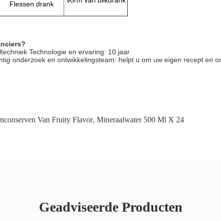
Vorm van blikdrank
Flessen drank
anciers?
techniek Technologie en ervaring: 10 jaar
tig onderzoek en ontwikkelingsteam: helpt u om uw eigen recept en o
conserven Van Fruity Flavor
,
Mineraalwater 500 Ml X 24
Geadviseerde Producten