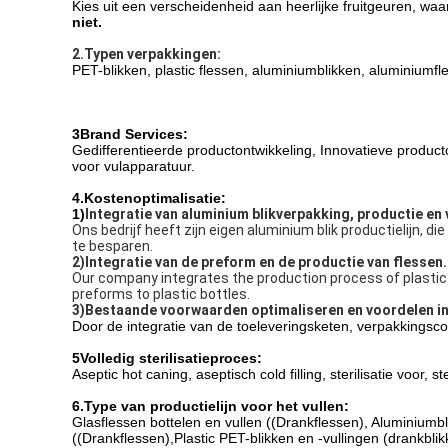
Kies uit een verscheidenheid aan heerlijke fruitgeuren, waa
niet.
2.Typen verpakkingen:
PET-blikken, plastic flessen, aluminiumblikken, aluminiumfl
3Brand Services:
Gedifferentieerde productontwikkeling, Innovatieve produc
voor vulapparatuur.
4.
Kostenoptimalisatie:
1)
Integratie van aluminium blikverpakking, productie en v
Ons bedrijf heeft zijn eigen aluminium blik productielijn,
te besparen.
2)Integratie van de preform en de productie van flessen.
Our company integrates the production process of plastic
preforms to plastic bottles.
3)Bestaande voorwaarden optimaliseren en voordelen i
Door de integratie van de toeleveringsketen, verpakkingsco
5Volledig sterilisatieproces:
Aseptic hot caning, aseptisch cold filling, sterilisatie voor, st
6.Type van productielijn voor het vullen
:
Glasflessen bottelen en vullen ((Drankflessen), Aluminiumbli
((Drankflessen),Plastic PET-blikken en -vullingen (drankblik