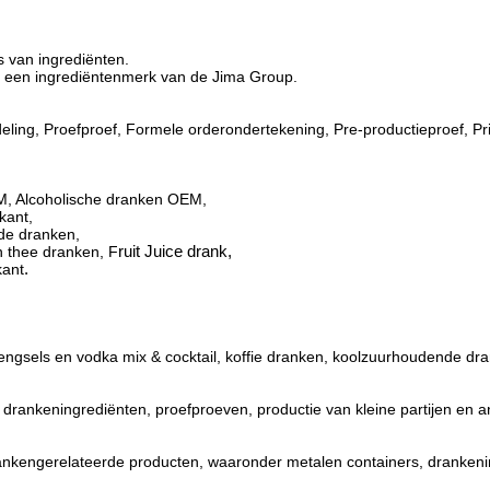
s van ingrediënten.
, een ingrediëntenmerk van de Jima Group.
eling, Proefproef, Formele orderondertekening, Pre-productieproef, P
M, Alcoholische dranken OEM,
kant,
nde dranken,
n thee dranken, F
ruit Juice drank,
kant
.
gsels en vodka mix & cocktail, koffie dranken, koolzuurhoudende dran
drankeningrediënten, proefproeven, productie van kleine partijen en a
rankengerelateerde producten, waaronder metalen containers, drankeni