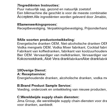
7Ingrediënten Instructies:
Puur natuurlijk sap, gezond en natuurlijk zoetstof.
Een blikmachine die geschikt is voor de meeste combinatie
Accepteer.
Alle ingrediënten worden geleverd door Jimabio
8Samenwerkingsproces:
Receptbevestiging, Verpakkingsbevestiging, Prijsonderhand
9Alle soorten productontwikkeling:
Energetische dranken OEM, Niet-alcoholische dranken OE
Vodka mengsels OEM, Vodka Mixer fabrikant, Cocktail fabri
Fabrikant van koffiedranken, fabrikant van koolzuurhoude
Bier OEM. Vervaardiger van melkdranken, Vervaardiger va
Kokosnootdrank, Aloë Vera drank
fabrikant
Aloe drank
fabri
10Overige Dienst:
A: Receptservice:
Energiehoudende dranken, alcoholische dranken, vodka men
B:
Brand Product Sample Service:
Voeding, onderzoek en ontwikkeling van nieuwe producten, 
C:
Wereldwijde supply chain diensten:
Jima Group, die wereldwijde supply chain-diensten voor d
voor dranken, aanbiedt.