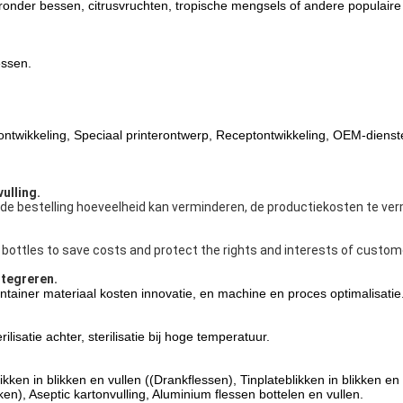
ronder bessen, citrusvruchten, tropische mengsels of andere populaire o
essen.
tontwikkeling, Speciaal printerontwerp, Receptontwikkeling, OEM-diens
ulling.
 die de bestelling hoeveelheid kan verminderen, de productiekosten te v
 bottles to save costs and protect the rights and interests of custo
ntegreren.
ntainer materiaal kosten innovatie, en machine en proces optimalisatie
erilisatie achter, sterilisatie bij hoge temperatuur.
kken in blikken en vullen ((Drankflessen), Tinplateblikken in blikken en
ken), Aseptic kartonvulling, Aluminium flessen bottelen en vullen.