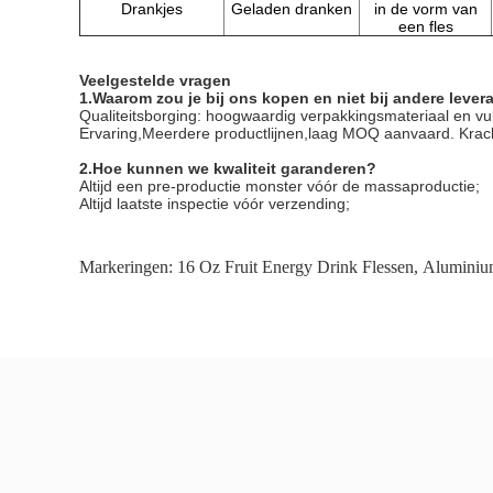
Drankjes
Geladen dranken
in de vorm van
een fles
Veelgestelde vragen
1
.
Waarom zou je bij ons kopen en niet bij andere lever
Qualiteitsborging: hoogwaardig verpakkingsmateriaal en vul
Ervaring,Meerdere productlijnen,laag MOQ aanvaard. Krach
2.
Hoe kunnen we kwaliteit garanderen?
Altijd een pre-productie monster vóór de massaproductie;
Altijd laatste inspectie vóór verzending;
Markeringen:
16 Oz Fruit Energy Drink Flessen
,
Aluminium