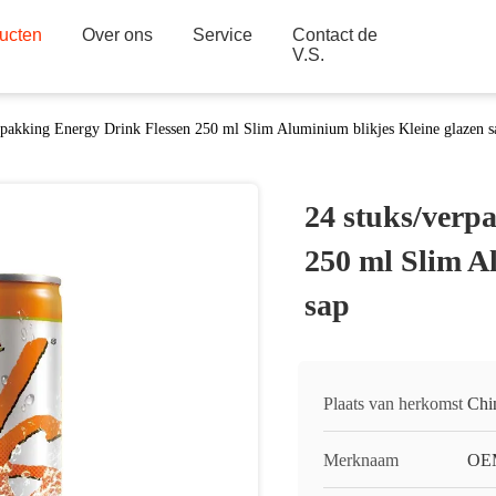
ucten
Over ons
Service
Contact de
V.S.
rpakking Energy Drink Flessen 250 ml Slim Aluminium blikjes Kleine glazen s
24 stuks/verp
250 ml Slim A
sap
Plaats van herkomst
Chi
Merknaam
OEM