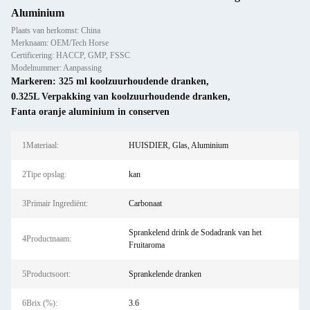
Aluminium
Plaats van herkomst: China
Merknaam: OEM/Tech Horse
Certificering: HACCP, GMP, FSSC
Modelnummer: Aanpassing
Markeren:
325 ml koolzuurhoudende dranken
,
0.325L Verpakking van koolzuurhoudende dranken
,
Fanta oranje aluminium in conserven
1Materiaal:
HUISDIER, Glas, Aluminium
2Tipe opslag:
kan
3Primair Ingrediënt:
Carbonaat
Sprankelend drink de Sodadrank van het
4Productnaam:
Fruitaroma
5Productsoort:
Sprankelende dranken
6Brix (%):
3.6