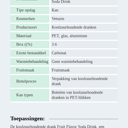
Soda Drink
Tipe opslag
Kan
Kenmerken
Vettarm
Productsoort
Koolzuurhoudende dranken
Materiaal
PET, glas, aluminium
Brix ((%)
3.6
Eerste bestanddeel
Carbonat
Warmtebehandeling
Geen warmtebehandeling
Fruitsmaak
Fruitsmaak
Verpakking van koolzuurhoudende
Bottelproces
drank
Bottelen van koolzuurhoudende
Kan typen
dranken in PET-blikken
Toepassingen:
De koolzuurhoudende drank Fruit Flavor Soda Drink, een