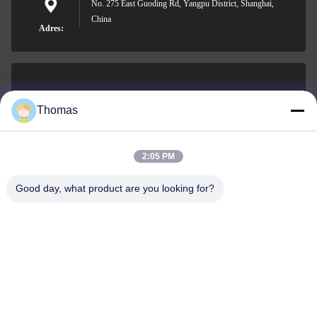
No. 275 East Guoding Rd, Yangpu District, Shanghai,
China
Adres:
sales21@jimagroup.com
Thomas
E-mailen
2:05 PM
Good day, what product are you looking for?
0086-15921524026
Telefoon:
TECH HORSE