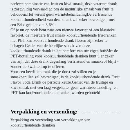
perfecte combinatie van fruit en kiwi smaak, deze vetarme drank
is zorgvuldig vervaardigd om de natuurlijke smaak van fruit te
behouden.Het vereist geen warmtebehandelingDe verfrissende
koolzuurhoudendheid van deze drank zal zeker bevredigen, met
een Brix-gehalte van 3,6%.
Of je nu op zoek bent naar een nieuwe favoriet of een klassieke
favoriet, de meerdere fruit smaak koolzuurhoudende frisdranken
met PET kan koolzuurhoudende drank flessen zijn zeker te
behagen.Geniet van de heerlijke smaak van deze
koolzuurhoudende drank in het comfort van uw eigen huisMet de
PET-botteling voor koolzuurhoudende dranken kunt u er zeker
van zijn dat deze drank dagenlang verfrissend en smaakvol blijft -
zonder de kwaliteit op te offeren.
Voor een heerlijke drank die je dorst zal stillen en je
smaakpapillen zal bevredigen, is de koolzuurhoudende drank Fruit
Flavor Soda Drink de perfecte keuze.Geniet van de fruitige en
kiwi smaak met een laag vetgehalte, geen warmtebehandeling, en
PET kan koolzuurhoudende dranken worden gebotteld.
Verpakking en verzending:
Verpakking en verzending van verpakkingen van
koolzuurhoudende dranken